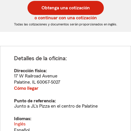
postal
postal
Obtenga una cotización
de
de
5
5
o continuar con una cotización
dígitos
dígitos
Todas las cotizaciones y documentos serán proporcionados en inglés.
Detalles de la oficina:
Dirección física:
17 W Railroad Avenue
Palatine
,
IL
60067-5027
Cómo llegar
Punto de referencia:
Junto a JL's Pizza en el centro de Palatine
Idiomas:
Inglés
Español