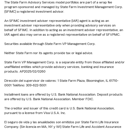
The State Farm Advisory Services model portfolios are part of a wrap fee
program sponsored and managed by State Farm Investment Management Corp.
(SFIMC) a registered investment advisor.
An SFIMC investment adviser representative (IAR) agent is acting as an
investment adviser representative only when providing advisory services on
behalf of SFIMC. In addition to acting as an investment adviser representative, an
IAR agent also may serve as a registered representative on behalf of SFVPMC.
Securities available through State Farm VP Management Corp.
Neither State Farm nor its agents provide tax or legal advice.
State Farm VP Management Corp. is a separate entity from those affiliated and/or
unaffiliated entities which provide advisory services, banking and insurance
products. AP2025/02/0260
Dirección del supervisor de valores: 1 State Farm Plaza, Bloomington, IL 61710-
0001 Teléfono: 309-622-5001
Installment loans are offered by U.S. Bank National Association. Deposit products
are offered by U.S. Bank National Association. Member FDIC.
The creditor and issuer of this credit card is U.S. Bank National Association,
pursuant to a license from Visa U.S.A. Inc.
El seguro de vida y las anualidades son emitidos por State Farm Life Insurance
Company. (Sin licencia en MA, NY y WI) State Farm Life and Accident Assurance