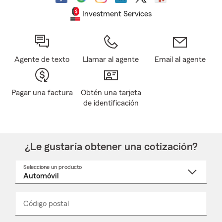
Investment Services
Agente de texto
Llamar al agente
Email al agente
Pagar una factura
Obtén una tarjeta
de identificación
¿Le gustaría obtener una cotización?
Seleccione un producto
Seleccione
un
nombre
de
producto
del
Código postal
Ingresa
Ingresa
_____
menú
un
un
desplegable
código
código