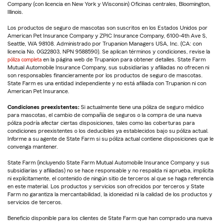
Company (con licencia en New York y Wisconsin) Oficinas centrales, Bloomington,
Illinois.
Los productos de seguro de mascotas son suscritos en los Estados Unidos por
American Pet Insurance Company y ZPIC Insurance Company, 6100-4th Ave S,
Seattle, WA 98108. Administrado por Trupanion Managers USA, Inc. (CA: con
licencia No. 0G22803, NPN 9588590). Se aplican términos y condiciones, revise la
póliza completa
en la página web de Trupanion para obtener detalles. State Farm
Mutual Automobile Insurance Company, sus subsidiarias y afiliadas no ofrecen ni
son responsables financieramente por los productos de seguro de mascotas.
State Farm es una entidad independiente y no está afiliada con Trupanion ni con
American Pet Insurance.
Condiciones preexistentes:
Si actualmente tiene una póliza de seguro médico
para mascotas, el cambio de compañía de seguros o la compra de una nueva
póliza podría afectar ciertas disposiciones, tales como las coberturas para
condiciones preexistentes o los deducibles ya establecidos bajo su póliza actual.
Informe a su agente de State Farm si su póliza actual contiene disposiciones que le
convenga mantener.
State Farm (incluyendo State Farm Mutual Automobile Insurance Company y sus
subsidiarias y afiliadas) no se hace responsable y no respalda ni aprueba, implícita
ni explícitamente, el contenido de ningún sitio de terceros al que se haga referencia
en este material. Los productos y servicios son ofrecidos por terceros y State
Farm no garantiza la mercantabilidad, la idoneidad ni la calidad de los productos y
servicios de terceros.
Beneficio disponible para los clientes de State Farm que han comprado una nueva