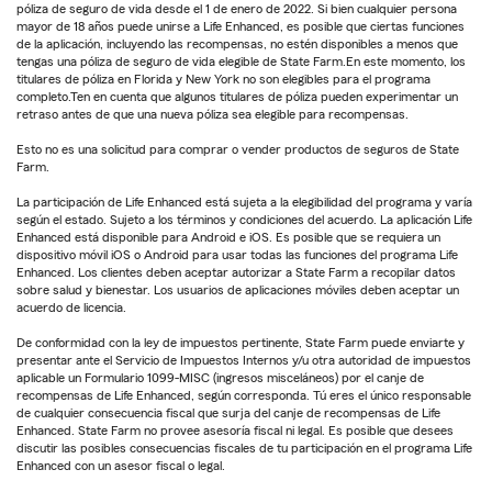
póliza de seguro de vida desde el 1 de enero de 2022. Si bien cualquier persona
mayor de 18 años puede unirse a Life Enhanced, es posible que ciertas funciones
de la aplicación, incluyendo las recompensas, no estén disponibles a menos que
tengas una póliza de seguro de vida elegible de State Farm.En este momento, los
titulares de póliza en Florida y New York no son elegibles para el programa
completo.Ten en cuenta que algunos titulares de póliza pueden experimentar un
retraso antes de que una nueva póliza sea elegible para recompensas.
Esto no es una solicitud para comprar o vender productos de seguros de State
Farm.
La participación de Life Enhanced está sujeta a la elegibilidad del programa y varía
según el estado. Sujeto a los términos y condiciones del acuerdo. La aplicación Life
Enhanced está disponible para Android e iOS. Es posible que se requiera un
dispositivo móvil iOS o Android para usar todas las funciones del programa Life
Enhanced. Los clientes deben aceptar autorizar a State Farm a recopilar datos
sobre salud y bienestar. Los usuarios de aplicaciones móviles deben aceptar un
acuerdo de licencia.
De conformidad con la ley de impuestos pertinente, State Farm puede enviarte y
presentar ante el Servicio de Impuestos Internos y/u otra autoridad de impuestos
aplicable un Formulario 1099-MISC (ingresos misceláneos) por el canje de
recompensas de Life Enhanced, según corresponda. Tú eres el único responsable
de cualquier consecuencia fiscal que surja del canje de recompensas de Life
Enhanced. State Farm no provee asesoría fiscal ni legal. Es posible que desees
discutir las posibles consecuencias fiscales de tu participación en el programa Life
Enhanced con un asesor fiscal o legal.