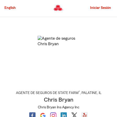
Pasar
al
English
Iniciar Sesión
contenido
principal
Comienzo
del
contenido
principal
®
AGENTE DE SEGUROS DE STATE FARM
,
PALATINE
, IL
Chris Bryan
Chris Bryan Ins Agency Inc